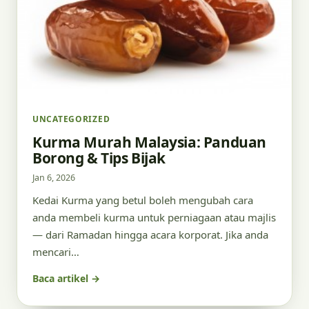
UNCATEGORIZED
Kurma Murah Malaysia: Panduan
Borong & Tips Bijak
Jan 6, 2026
Kedai Kurma yang betul boleh mengubah cara
anda membeli kurma untuk perniagaan atau majlis
— dari Ramadan hingga acara korporat. Jika anda
mencari…
Baca artikel →