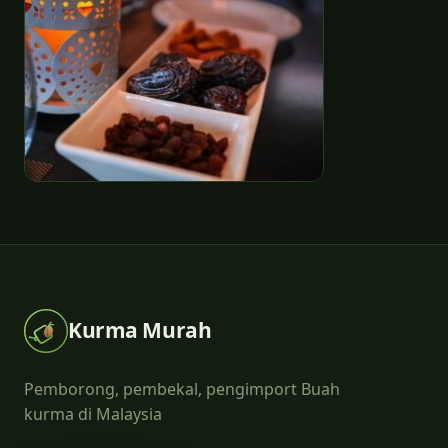
Kurma Murah
Pemborong, pembekal, pengimport Buah
kurma di Malaysia