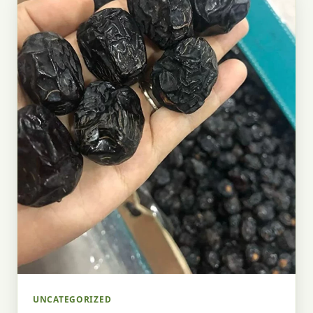
UNCATEGORIZED