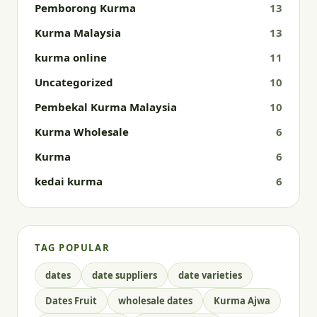
Pemborong Kurma
13
Kurma Malaysia
13
kurma online
11
Uncategorized
10
Pembekal Kurma Malaysia
10
Kurma Wholesale
6
Kurma
6
kedai kurma
6
TAG POPULAR
dates
date suppliers
date varieties
Dates Fruit
wholesale dates
Kurma Ajwa