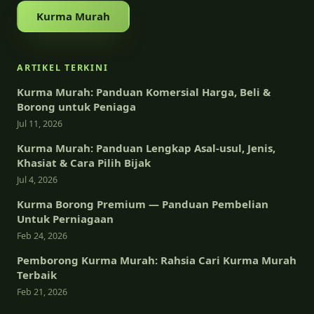
Kurma Murah
ARTIKEL TERKINI
Kurma Murah: Panduan Komersial Harga, Beli &
Borong untuk Peniaga
Jul 11, 2026
Kurma Murah: Panduan Lengkap Asal-usul, Jenis,
Khasiat & Cara Pilih Bijak
Jul 4, 2026
Kurma Borong Premium — Panduan Pembelian
Untuk Perniagaan
Feb 24, 2026
Pemborong Kurma Murah: Rahsia Cari Kurma Murah
Terbaik
Feb 21, 2026