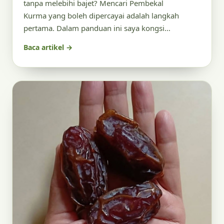
tanpa melebihi bajet? Mencari Pembekal
Kurma yang boleh dipercayai adalah langkah
pertama. Dalam panduan ini saya kongsi…
Baca artikel →