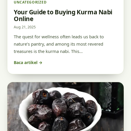
UNCATEGORIZED
Your Guide to Buying Kurma Nabi
Online
Aug 21, 2025
The quest for wellness often leads us back to
nature’s pantry, and among its most revered
treasures is the kurma nabi. This…
Baca artikel →