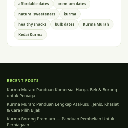
affordable dates
premium dates
natural sweeteners
kurma
healthy snacks
bulk dates
Kurma Murah
Kedai Kurma
RECENT POSTS
Kurma Murah: Panduan Komersial Harga, Beli & Borong
untuk Peniaga
Kurma Murah: Panduan Lengkap Asal-usul, Jenis, Khasiat
& Cara Pilih Bijak
Kurma Borong Premium — Panduan Pembelian Untuk
Perniagaan